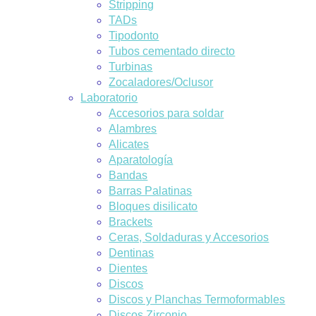
Stripping
TADs
Tipodonto
Tubos cementado directo
Turbinas
Zocaladores/Oclusor
Laboratorio
Accesorios para soldar
Alambres
Alicates
Aparatología
Bandas
Barras Palatinas
Bloques disilicato
Brackets
Ceras, Soldaduras y Accesorios
Dentinas
Dientes
Discos
Discos y Planchas Termoformables
Discos Zirconio