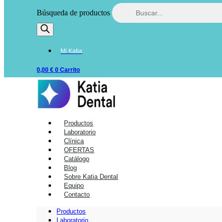
Búsqueda de productos
Mi Katia
0,00
€
0
Carrito
Productos
Laboratorio
Clínica
OFERTAS
Catálogo
Blog
Sobre Katia Dental
Equipo
Contacto
Productos
Laboratorio