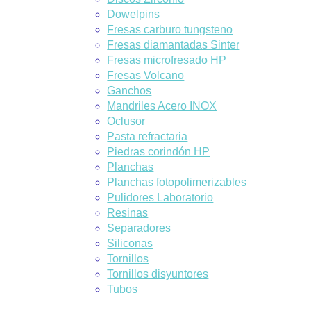
Dowelpins
Fresas carburo tungsteno
Fresas diamantadas Sinter
Fresas microfresado HP
Fresas Volcano
Ganchos
Mandriles Acero INOX
Oclusor
Pasta refractaria
Piedras corindón HP
Planchas
Planchas fotopolimerizables
Pulidores Laboratorio
Resinas
Separadores
Siliconas
Tornillos
Tornillos disyuntores
Tubos