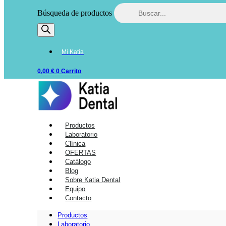
Búsqueda de productos
Mi Katia
0,00
€
0
Carrito
Productos
Laboratorio
Clínica
OFERTAS
Catálogo
Blog
Sobre Katia Dental
Equipo
Contacto
Productos
Laboratorio