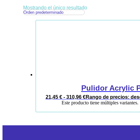
Mostrando el único resultado
Pulidor Acrylic 
21,45
€
-
310,96
€
Rango de precios: desd
Este producto tiene múltiples variantes