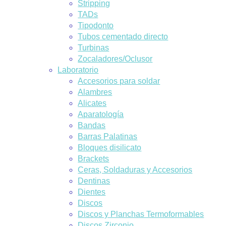
Stripping
TADs
Tipodonto
Tubos cementado directo
Turbinas
Zocaladores/Oclusor
Laboratorio
Accesorios para soldar
Alambres
Alicates
Aparatología
Bandas
Barras Palatinas
Bloques disilicato
Brackets
Ceras, Soldaduras y Accesorios
Dentinas
Dientes
Discos
Discos y Planchas Termoformables
Discos Zirconio