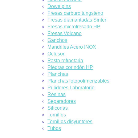
Dowelpins
Fresas carburo tungsteno
Fresas diamantadas Sinter
Fresas microfresado HP
Fresas Volcano
Ganchos
Mandriles Acero INOX
Oclusor
Pasta refractaria
Piedras corindón HP
Planchas
Planchas fotopolimerizables
Pulidores Laboratorio
Resinas
Separadores
Siliconas
Tornillos
Tornillos disyuntores
Tubos