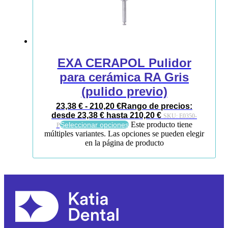
EXA CERAPOL Pulidor
para cerámica RA Gris
(pulido previo)
23,38
€
-
210,20
€
Rango de precios:
desde 23,38 € hasta 210,20 €
SKU:
E0350-
Este producto tiene
Seleccionar opciones
P
múltiples variantes. Las opciones se pueden elegir
en la página de producto