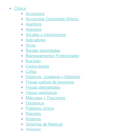
Clínica
Accesorios
Accesorios Cementado Directo
Alambres
Alginatos
Alicates e Instrumentos
Aplicadores
Arcos
Bandas presoldadas
Blanqueamientos Profesionales
Brackets
Contra-ángulo
Cuñas
Elásticos, Ligaduras y Alambres
Fresas carburo de tungsteno
Fresas diamantadas
Fresas quirúrgicas
Máscaras y Tracciones
Ortodoncia
Pulidores clínica
Resortes
Rotatorio
Sistemas de Matrices
Stripping