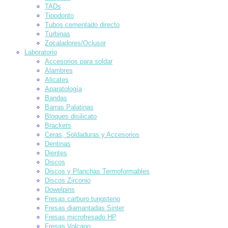
TADs
Tipodonto
Tubos cementado directo
Turbinas
Zocaladores/Oclusor
Laboratorio
Accesorios para soldar
Alambres
Alicates
Aparatología
Bandas
Barras Palatinas
Bloques disilicato
Brackets
Ceras, Soldaduras y Accesorios
Dentinas
Dientes
Discos
Discos y Planchas Termoformables
Discos Zirconio
Dowelpins
Fresas carburo tungsteno
Fresas diamantadas Sinter
Fresas microfresado HP
Fresas Volcano