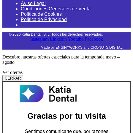
Aviso Legal
Condiciones Generales de Venta
Política de Cookies
Política de Privacidad
©
2026
Katia Dental, S. L. Todos los derechos reservados.
Instagram
Linkedin
Youtube
Facebook
Made by
ENGINYWORKS
and
CRONUTS DIGITAL
Descubre nuestras ofertas especiales para la temporada mayo –
agosto
Ver ofertas
CERRAR
Gracias por tu visita
Sentimos comunicarte que, por razones