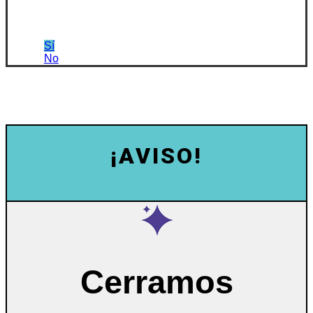
Sí
No
¡AVISO!
Cerramos