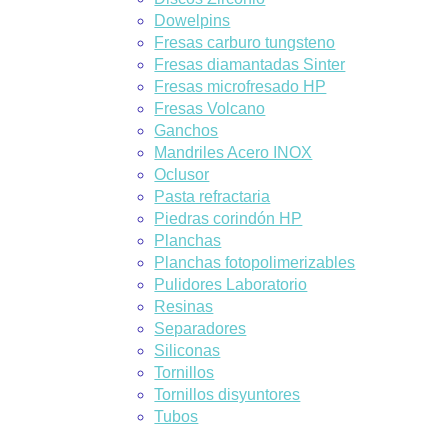
Dowelpins
Fresas carburo tungsteno
Fresas diamantadas Sinter
Fresas microfresado HP
Fresas Volcano
Ganchos
Mandriles Acero INOX
Oclusor
Pasta refractaria
Piedras corindón HP
Planchas
Planchas fotopolimerizables
Pulidores Laboratorio
Resinas
Separadores
Siliconas
Tornillos
Tornillos disyuntores
Tubos