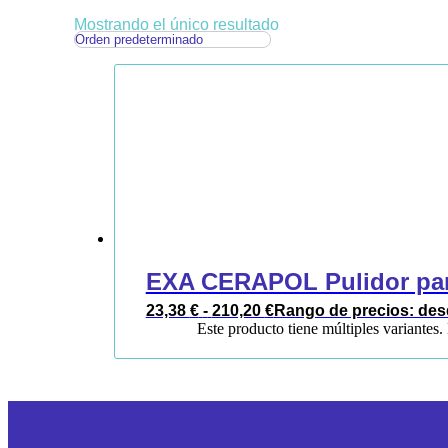
Mostrando el único resultado
EXA CERAPOL Pulidor para
23,38
€
-
210,20
€
Rango de precios: desd
Este producto tiene múltiples variantes