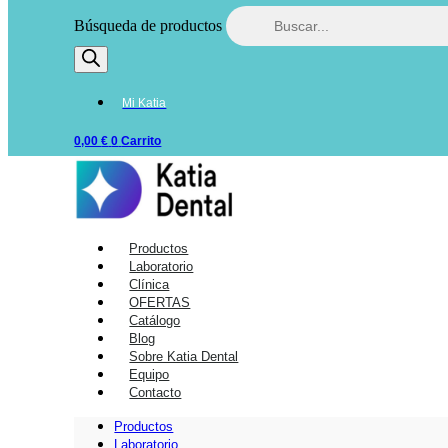
Búsqueda de productos
Mi Katia
0,00
€
0
Carrito
Productos
Laboratorio
Clínica
OFERTAS
Catálogo
Blog
Sobre Katia Dental
Equipo
Contacto
Productos
Laboratorio