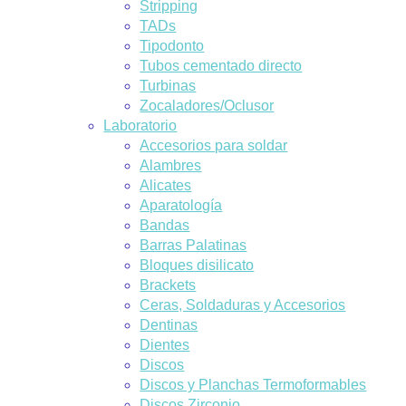
Stripping
TADs
Tipodonto
Tubos cementado directo
Turbinas
Zocaladores/Oclusor
Laboratorio
Accesorios para soldar
Alambres
Alicates
Aparatología
Bandas
Barras Palatinas
Bloques disilicato
Brackets
Ceras, Soldaduras y Accesorios
Dentinas
Dientes
Discos
Discos y Planchas Termoformables
Discos Zirconio