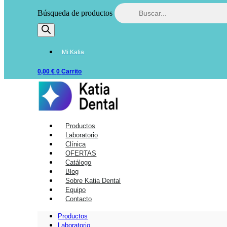
Búsqueda de productos
Mi Katia
0,00
€
0
Carrito
Productos
Laboratorio
Clínica
OFERTAS
Catálogo
Blog
Sobre Katia Dental
Equipo
Contacto
Productos
Laboratorio