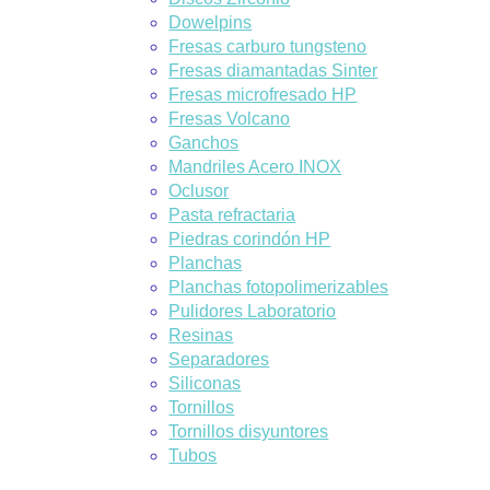
Dowelpins
Fresas carburo tungsteno
Fresas diamantadas Sinter
Fresas microfresado HP
Fresas Volcano
Ganchos
Mandriles Acero INOX
Oclusor
Pasta refractaria
Piedras corindón HP
Planchas
Planchas fotopolimerizables
Pulidores Laboratorio
Resinas
Separadores
Siliconas
Tornillos
Tornillos disyuntores
Tubos