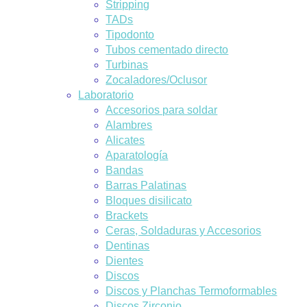
Stripping
TADs
Tipodonto
Tubos cementado directo
Turbinas
Zocaladores/Oclusor
Laboratorio
Accesorios para soldar
Alambres
Alicates
Aparatología
Bandas
Barras Palatinas
Bloques disilicato
Brackets
Ceras, Soldaduras y Accesorios
Dentinas
Dientes
Discos
Discos y Planchas Termoformables
Discos Zirconio