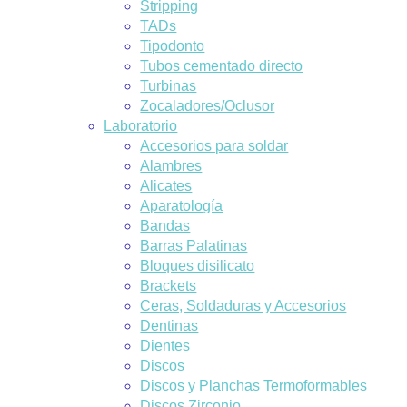
Stripping
TADs
Tipodonto
Tubos cementado directo
Turbinas
Zocaladores/Oclusor
Laboratorio
Accesorios para soldar
Alambres
Alicates
Aparatología
Bandas
Barras Palatinas
Bloques disilicato
Brackets
Ceras, Soldaduras y Accesorios
Dentinas
Dientes
Discos
Discos y Planchas Termoformables
Discos Zirconio