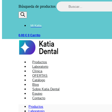
Búsqueda de productos
Mi Katia
0,00
€
0
Carrito
Productos
Laboratorio
Clínica
OFERTAS
Catálogo
Blog
Sobre Katia Dental
Equipo
Contacto
Productos
Laboratorio