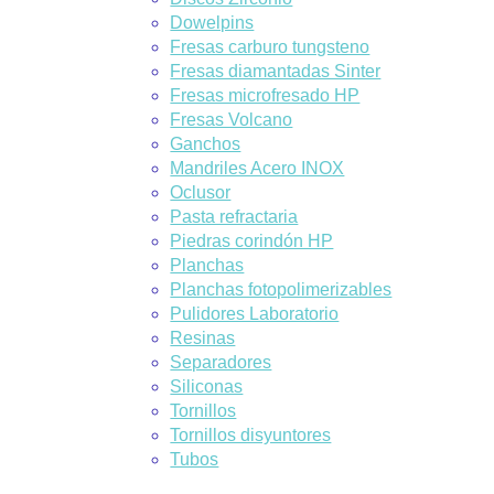
Dowelpins
Fresas carburo tungsteno
Fresas diamantadas Sinter
Fresas microfresado HP
Fresas Volcano
Ganchos
Mandriles Acero INOX
Oclusor
Pasta refractaria
Piedras corindón HP
Planchas
Planchas fotopolimerizables
Pulidores Laboratorio
Resinas
Separadores
Siliconas
Tornillos
Tornillos disyuntores
Tubos