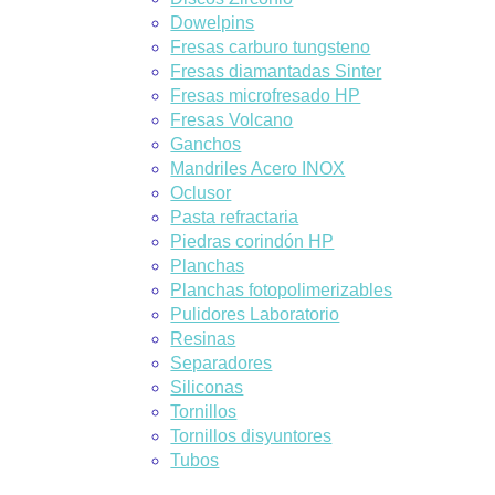
Dowelpins
Fresas carburo tungsteno
Fresas diamantadas Sinter
Fresas microfresado HP
Fresas Volcano
Ganchos
Mandriles Acero INOX
Oclusor
Pasta refractaria
Piedras corindón HP
Planchas
Planchas fotopolimerizables
Pulidores Laboratorio
Resinas
Separadores
Siliconas
Tornillos
Tornillos disyuntores
Tubos