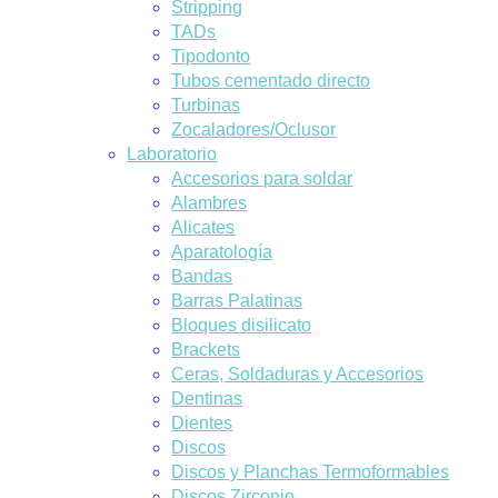
Stripping
TADs
Tipodonto
Tubos cementado directo
Turbinas
Zocaladores/Oclusor
Laboratorio
Accesorios para soldar
Alambres
Alicates
Aparatología
Bandas
Barras Palatinas
Bloques disilicato
Brackets
Ceras, Soldaduras y Accesorios
Dentinas
Dientes
Discos
Discos y Planchas Termoformables
Discos Zirconio