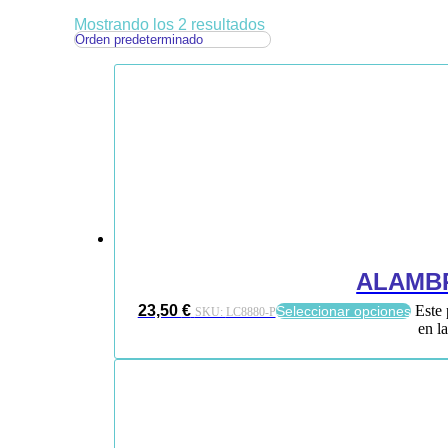
Mostrando los 2 resultados
ALAMB
23,50
€
Este 
Seleccionar opciones
SKU:
LC8880-P
en l