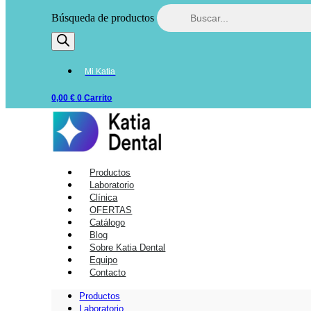
Búsqueda de productos
Mi Katia
0,00
€
0
Carrito
Productos
Laboratorio
Clínica
OFERTAS
Catálogo
Blog
Sobre Katia Dental
Equipo
Contacto
Productos
Laboratorio