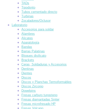
TADs
Tipodonto
Tubos cementado directo
Turbinas
Zocaladores/Oclusor
Laboratorio
Accesorios para soldar
Alambres
Alicates
Aparatología
Bandas
Barras Palatinas
Bloques disilicato
Brackets
Ceras, Soldaduras y Accesorios
Dentinas
Dientes
Discos
Discos y Planchas Termoformables
Discos Zirconio
Dowelpins
Fresas carburo tungsteno
Fresas diamantadas Sinter
Fresas microfresado HP
Fresas Volcano