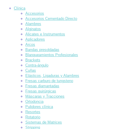
Clínica
Accesorios
Accesorios Cementado Directo
Alambres
Alginatos
Alicates e Instrumentos
Aplicadores
Arcos
Bandas presoldadas
Blanqueamientos Profesionales
Brackets
Contra-ángulo
Cuñas
Elásticos, Ligaduras y Alambres
Fresas carburo de tungsteno
Fresas diamantadas
Fresas quirúrgicas
Máscaras y Tracciones
Ortodoncia
Pulidores clínica
Resortes
Rotatorio
Sistemas de Matrices
Stripping