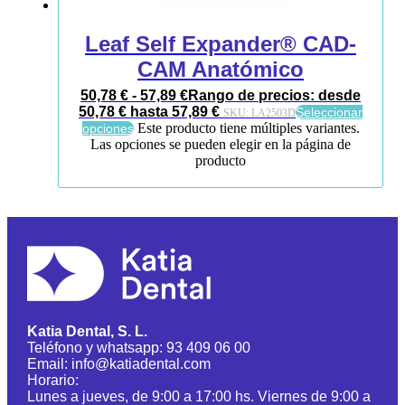
Leaf Self Expander® CAD-
CAM Anatómico
50,78
€
-
57,89
€
Rango de precios: desde
50,78 € hasta 57,89 €
Seleccionar
SKU:
LA2503D
Este producto tiene múltiples variantes.
opciones
Las opciones se pueden elegir en la página de
producto
Katia Dental, S. L.
Teléfono y whatsapp: 93 409 06 00
Email: info@katiadental.com
Horario:
Lunes a jueves, de 9:00 a 17:00 hs. Viernes de 9:00 a