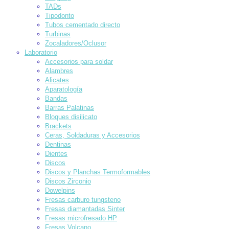
TADs
Tipodonto
Tubos cementado directo
Turbinas
Zocaladores/Oclusor
Laboratorio
Accesorios para soldar
Alambres
Alicates
Aparatología
Bandas
Barras Palatinas
Bloques disilicato
Brackets
Ceras, Soldaduras y Accesorios
Dentinas
Dientes
Discos
Discos y Planchas Termoformables
Discos Zirconio
Dowelpins
Fresas carburo tungsteno
Fresas diamantadas Sinter
Fresas microfresado HP
Fresas Volcano