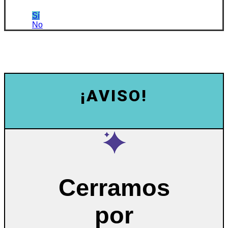
Sí
No
¡AVISO!
Cerramos
por