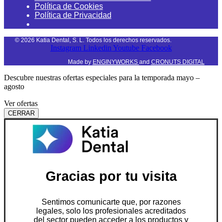
Política de Cookies
Política de Privacidad
©
2026
Katia Dental, S. L. Todos los derechos reservados.
Instagram
Linkedin
Youtube
Facebook
Made by
ENGINYWORKS
and
CRONUTS DIGITAL
Descubre nuestras ofertas especiales para la temporada mayo –
agosto
Ver ofertas
CERRAR
Gracias por tu visita
Sentimos comunicarte que, por razones
legales, solo los profesionales acreditados
del sector pueden acceder a los productos y