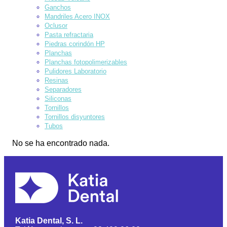
Ganchos
Mandriles Acero INOX
Oclusor
Pasta refractaria
Piedras corindón HP
Planchas
Planchas fotopolimerizables
Pulidores Laboratorio
Resinas
Separadores
Siliconas
Tornillos
Tornillos disyuntores
Tubos
No se ha encontrado nada.
Katia Dental, S. L.