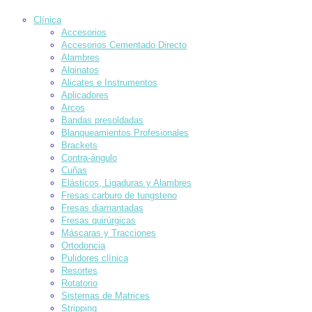
Clínica
Accesorios
Accesorios Cementado Directo
Alambres
Alginatos
Alicates e Instrumentos
Aplicadores
Arcos
Bandas presoldadas
Blanqueamientos Profesionales
Brackets
Contra-ángulo
Cuñas
Elásticos, Ligaduras y Alambres
Fresas carburo de tungsteno
Fresas diamantadas
Fresas quirúrgicas
Máscaras y Tracciones
Ortodoncia
Pulidores clínica
Resortes
Rotatorio
Sistemas de Matrices
Stripping