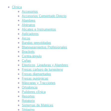
Clínica
Accesorios
Accesorios Cementado Directo
Alambres
Alginatos
Alicates e Instrumentos
Aplicadores
Arcos
Bandas presoldadas
Blanqueamientos Profesionales
Brackets
Contra-ángulo
Cuñas
Elásticos, Ligaduras y Alambres
Fresas carburo de tungsteno
Fresas diamantadas
Fresas quirúrgicas
Máscaras y Tracciones
Ortodoncia
Pulidores clínica
Resortes
Rotatorio
Sistemas de Matrices
Stripping