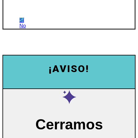
Sí
No
¡AVISO!
Cerramos