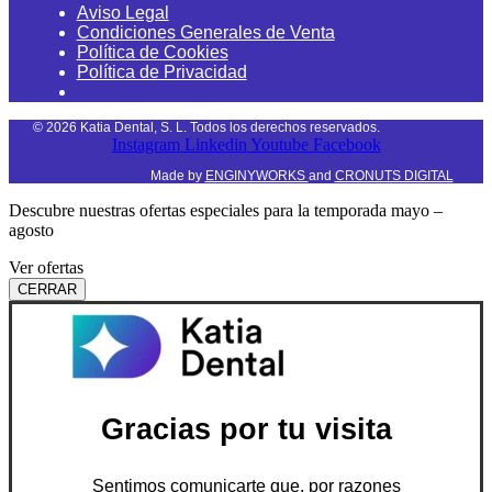
Aviso Legal
Condiciones Generales de Venta
Política de Cookies
Política de Privacidad
©
2026
Katia Dental, S. L. Todos los derechos reservados.
Instagram
Linkedin
Youtube
Facebook
Made by
ENGINYWORKS
and
CRONUTS DIGITAL
Descubre nuestras ofertas especiales para la temporada mayo –
agosto
Ver ofertas
CERRAR
Gracias por tu visita
Sentimos comunicarte que, por razones